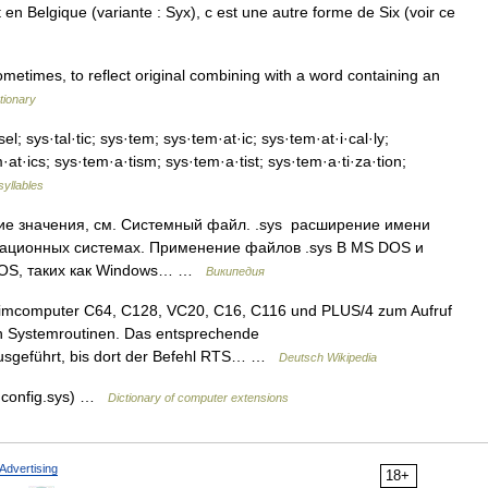
n Belgique (variante : Syx), c est une autre forme de Six (voir ce
ometimes, to reflect original combining with a word containing an
tionary
l; sys·tal·tic; sys·tem; sys·tem·at·ic; sys·tem·at·i·cal·ly;
·at·ics; sys·tem·a·tism; sys·tem·a·tist; sys·tem·a·ti·za·tion;
syllables
ие значения, см. Системный файл. .sys расширение имени
рационных системах. Применение файлов .sys В MS DOS и
DOS, таких как Windows… …
Википедия
imcomputer C64, C128, VC20, C16, C116 und PLUS/4 zum Aufruf
 Systemroutinen. Das entsprechende
sgeführt, bis dort der Befehl RTS… …
Deutsch Wikipedia
. config.sys) …
Dictionary of computer extensions
Advertising
18+