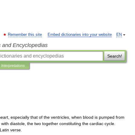
Remember this site
Embed dictionaries into your website
EN
s and Encyclopedias
Search!
Interpretations
heart
,
especially
that
of
the
ventricles
,
when
blood
is
pumped
from
with
diastole
,
the
two
together
constituting
the
cardiac
cycle
.
Latin
verse
.