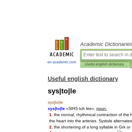
Academic Dictionarie
en-academic.com
Useful english dictionary
Useful english dictionary
sys|to|le
sys
|
to
|
le
sys
|
to
|
le
«
SIHS
tuh
lee
»,
noun
.
1
.
the
normal
,
rhythmical
contraction
of
the
the
heart
into
the
arteries
.
Systole
alternates
2
.
the
shortening
of
a
long
syllable
in
Grk
or