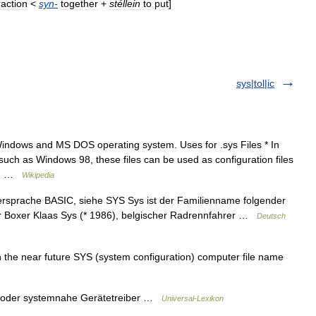
raction
<
syn
-
together
+
stéllein
to
put
]
sys|tol|ic
Windows and MS DOS operating system. Uses for .sys Files * In
h as Windows 98, these files can be used as configuration files
YS… …
Wikipedia
ersprache BASIC, siehe SYS Sys ist der Familienname folgender
r Boxer Klaas Sys (* 1986), belgischer Radrennfahrer …
Deutsch
n the near future SYS (system configuration) computer file name
 oder systemnahe Gerätetreiber …
Universal-Lexikon