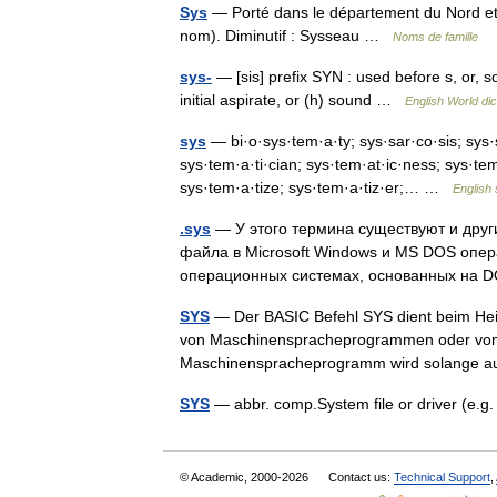
Sys
— Porté dans le département du Nord et e
nom). Diminutif : Sysseau …
Noms de famille
sys-
— [sis] prefix SYN : used before s, or, s
initial aspirate, or (h) sound …
English World dic
sys
— bi·o·sys·tem·a·ty; sys·sar·co·sis; sys·se
sys·tem·a·ti·cian; sys·tem·at·ic·ness; sys·tem
sys·tem·a·tize; sys·tem·a·tiz·er;… …
English 
.sys
— У этого термина существуют и друг
файла в Microsoft Windows и MS DOS опе
операционных системах, основанных на 
SYS
— Der BASIC Befehl SYS dient beim He
von Maschinenspracheprogrammen oder von
Maschinenspracheprogramm wird solange au
SYS
— abbr. comp.System file or driver (e.g
© Academic, 2000-2026
Contact us:
Technical Support
,