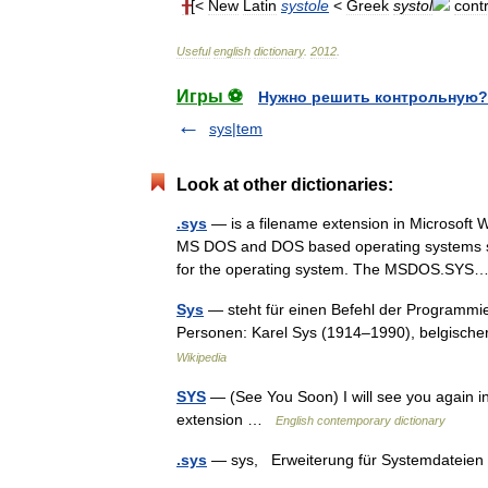
╂
[<
New
Latin
systole
<
Greek
systol
cont
Useful
english
dictionary
.
2012
.
Игры ⚽
Нужно решить контрольную?
sys|tem
Look at other dictionaries:
.sys
— is a filename extension in Microsoft 
MS DOS and DOS based operating systems suc
for the operating system. The MSDOS.S
Sys
— steht für einen Befehl der Programmi
Personen: Karel Sys (1914–1990), belgische
Wikipedia
SYS
— (See You Soon) I will see you again i
extension …
English contemporary dictionary
.sys
— sys, Erweiterung für Systemdateien